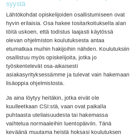
syystä
Lähtökohdat opiskelijoiden osallistumiseen ovat
hyvin erilaisia. Osa hakee tositarkoituksella alan
töitä uskoen, että todistus laajasti käytössä
olevan ohjelmiston koulutuksesta antaa
etumatkaa muihin hakijoihin nähden. Koulutuksiin
osallistuu myös opiskelijoita, jotka jo
työskentelevät osa-aikaisesti
asiakasyrityksessämme ja tulevat vain hakemaan
lisäoppia ohjelmistosta.
Ja aina löytyy heitäkin, jotka eivät ole
kuulleetkaan CSI:stä, vaan ovat paikalla
puhtaasta uteliaisuudesta tai hakemassa
vaihtelua normaaleihin luentopäiviin. Tänä
keväänä muutama heistä hoksasi koulutuksen