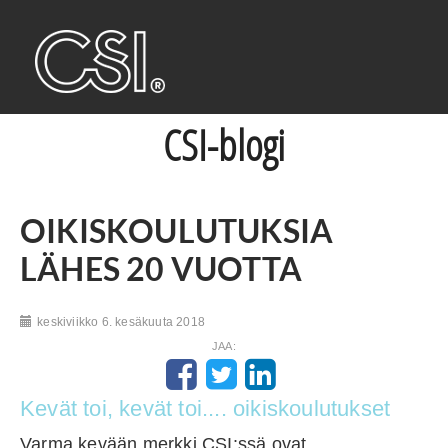
CSI-blogi
OIKISKOULUTUKSIA
LÄHES 20 VUOTTA
keskiviikko 6. kesäkuuta 2018
JAA:
Kevät toi, kevät toi.... oikiskoulutukset
Varma kevään merkki CSI:ssä ovat