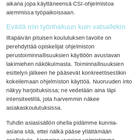
aikana jopa käyttäneensä CSI-ohjelmistoa
aiemmissa työpaikoissaan.
Eväitä niin työnhakuun kuin vatsallekin
Iltapäivän pituisen koulutuksen tavoite on
perehdyttää opiskelijat ohjelmiston
perustoiminnallisuuksien käyttöön avustavan
lakimiehen näkökulmasta. Toiminnallisuuksien
esittelyn jälkeen he pääsevät konkreettisestikin
kokeilemaan ohjelmiston käyttöä. Nuoruuden into
näkyy harjoituksissa; ne vedetään aina läpi
intensiteetillä, jota harvemmin näkee
asiakaskoulutuksissa.
Tuhdin asiasisällön ohella pidämme kunnia-
asiana sitä, ettei nälkä pääse yllättämään