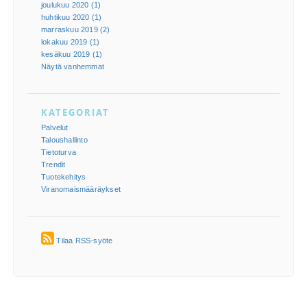
joulukuu 2020 (1)
huhtikuu 2020 (1)
marraskuu 2019 (2)
lokakuu 2019 (1)
kesäkuu 2019 (1)
Näytä vanhemmat
KATEGORIAT
Palvelut
Taloushallinto
Tietoturva
Trendit
Tuotekehitys
Viranomaismääräykset
Tilaa RSS-syöte