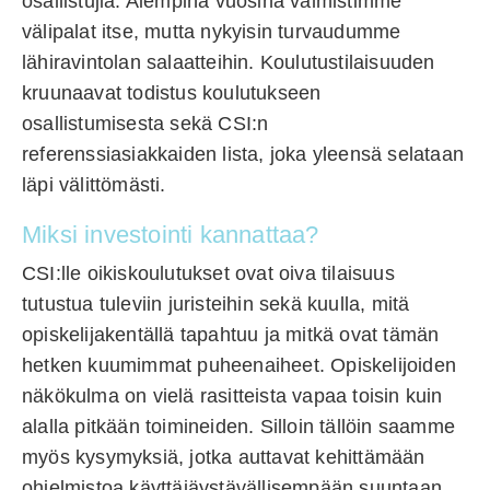
osallistujia. Aiempina vuosina valmistimme
välipalat itse, mutta nykyisin turvaudumme
lähiravintolan salaatteihin. Koulutustilaisuuden
kruunaavat todistus koulutukseen
osallistumisesta sekä CSI:n
referenssiasiakkaiden lista, joka yleensä selataan
läpi välittömästi.
Miksi investointi kannattaa?
CSI:lle oikiskoulutukset ovat oiva tilaisuus
tutustua tuleviin juristeihin sekä kuulla, mitä
opiskelijakentällä tapahtuu ja mitkä ovat tämän
hetken kuumimmat puheenaiheet. Opiskelijoiden
näkökulma on vielä rasitteista vapaa toisin kuin
alalla pitkään toimineiden. Silloin tällöin saamme
myös kysymyksiä, jotka auttavat kehittämään
ohjelmistoa käyttäjäystävällisempään suuntaan.