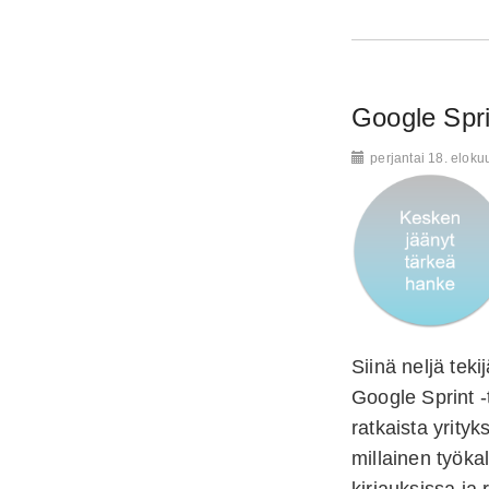
Google Spri
perjantai 18. eloku
Siinä neljä teki
Google Sprint -
ratkaista yrity
millainen työkal