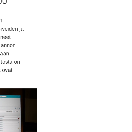
UU
en
oiveiden ja
oneet
siannon
kaan
tosta on
t ovat