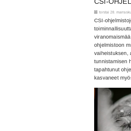
CSI-OHJE
torstai 28. marras
CSI-ohjelmistoj
toiminnallisuut
viranomaismäärä
ohjelmistoon m
vaiheistuksen, 
tunnistamisen 
tapahtunut ohje
kasvaneet myös