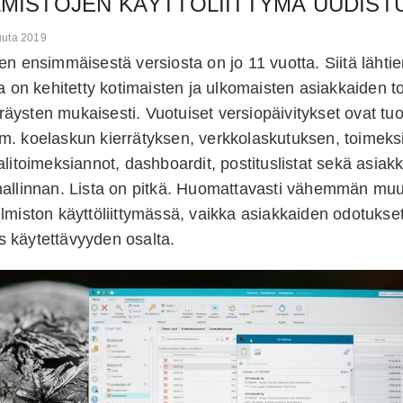
LMISTOJEN KÄYTTÖLIITTYMÄ UUDIST
kuuta 2019
en ensimmäisestä versiosta on jo 11 vuotta. Siitä lähti
ta on kehitetty kotimaisten ja ulkomaisten asiakkaiden t
ysten mukaisesti. Vuotuiset versiopäivitykset ovat tu
m. koelaskun kierrätyksen, verkkolaskutuksen, toimek
alitoimeksiannot, dashboardit, postituslistat sekä asiak
hallinnan. Lista on pitkä. Huomattavasti vähemmän muu
lmiston käyttöliittymässä, vaikka asiakkaiden odotukse
 käytettävyyden osalta.