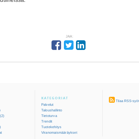
rutiineissa.
JAA:
KATEGORIAT
Tilaa RSS-syö
)
Palvelut
)
Taloushallinto
(2)
Tietoturva
Trendit
)
Tuotekehitys
t
Viranomaismääräykset