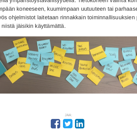
isellä ympäristöystävällisyydellä. Tietokoneen valinta ko
impään koneeseen, kuumimpaan uutuuteen tai parhaase
s ohjelmistot laitetaan rinnakkain toiminnallisuuksien 
niistä jäisikin käyttämättä.
JAA: