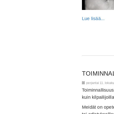
Lue lisää...
TOIMINNA
perjantai 11. lokak
Toiminnallisuus
kuin kilpailijoilla
Meidät on opete