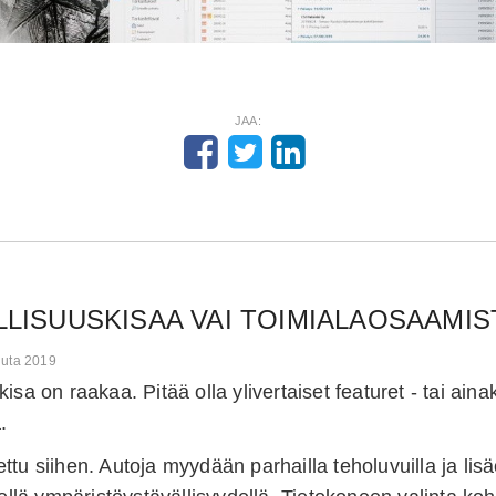
JAA:
LLISUUSKISAA VAI TOIMIALAOSAAMIS
uuta 2019
kisa on raakaa. Pitää olla ylivertaiset featuret - tai ai
.
ttu siihen. Autoja myydään parhailla teholuvuilla ja lis