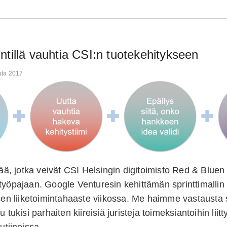
ntillä vauhtia CSI:n tuotekehitykseen
uta 2017
jää, jotka veivät CSI Helsingin digitoimisto Red & Bluen
työpajaan. Google Venturesin kehittämän sprinttimallin
ksen liiketoimintahaaste viikossa. Me haimme vastausta 
u tukisi parhaiten kiireisiä juristeja toimeksiantoihin liitt