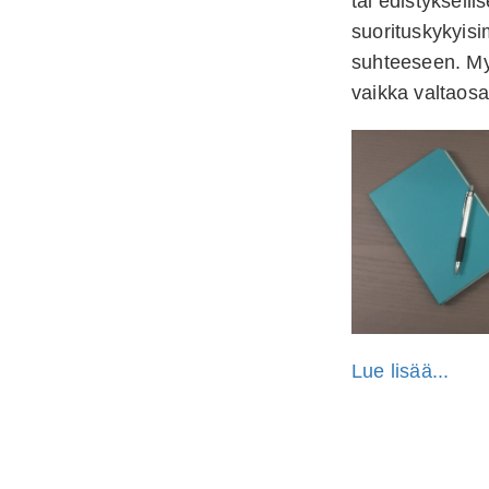
tai edistyksell
suorituskykyis
suhteeseen. Myö
vaikka valtaosa 
Lue lisää...