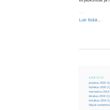
kirjauksissa ja 
...
Lue lisää...
ARKISTO
joulukuu 2020 (1
huhtikuu 2020 (1
marraskuu 2019 
lokakuu 2019 (1)
kesäkuu 2019 (1
Näytä vanhemma