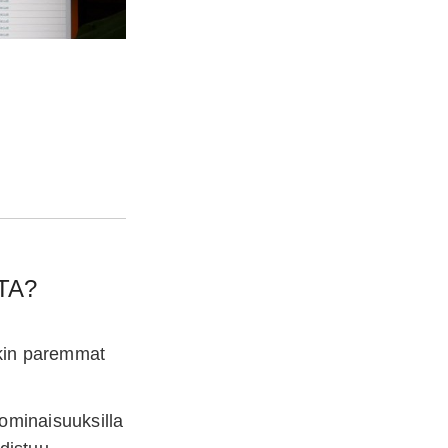
TA?
nakin paremmat
äominaisuuksilla