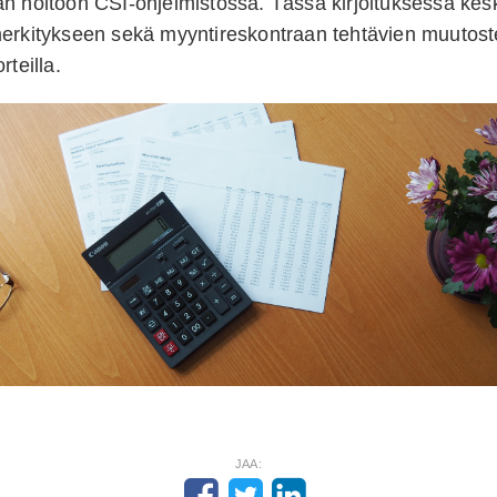
n hoitoon CSI-ohjelmistossa. Tässä kirjoituksessa kes
merkitykseen sekä myyntireskontraan tehtävien muutos
rteilla.
JAA: