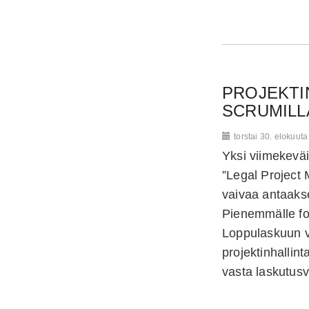
PROJEKTI
SCRUMILL
torstai 30. elokuut
Yksi viimekevä
”Legal Project 
vaivaa antaaks
Pienemmälle fo
Loppulaskuun va
projektinhallin
vasta laskutus