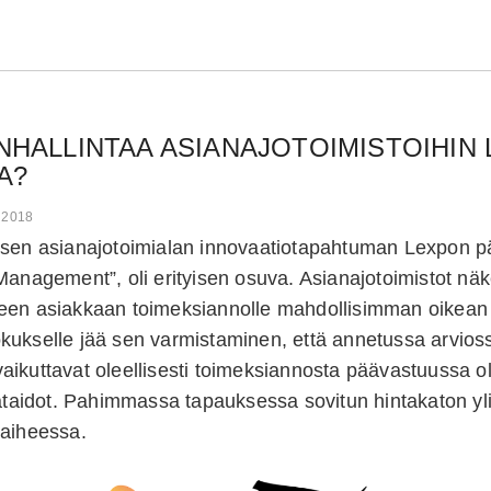
NHALLINTAA ASIANAJOTOIMISTOIHIN 
A?
a 2018
isen asianajotoimialan innovaatiotapahtuman Lexpon p
Management”, oli erityisen osuva. Asianajotoimistot näk
een asiakkaan toimeksiannolle mahdollisimman oikean 
kukselle jää sen varmistaminen, että annetussa arvios
ikuttavat oleellisesti toimeksiannosta päävastuussa ol
tataidot. Pahimmassa tapauksessa sovitun hintakaton yl
vaiheessa.