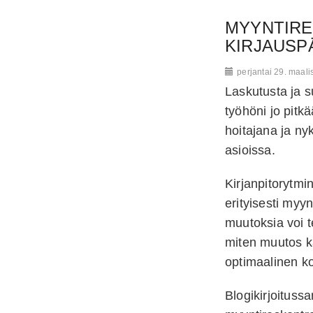
MYYNTIRE
KIRJAUSP
perjantai 29. maal
Laskutusta ja s
työhöni jo pitk
hoitajana ja ny
asioissa.
Kirjanpitorytm
erityisesti myy
muutoksia voi t
miten muutos ka
optimaalinen k
Blogikirjoituss