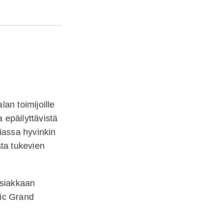
an toimijoille
 epäilyttävistä
siassa hyvinkin
sta tukevien
 asiakkaan
dic Grand