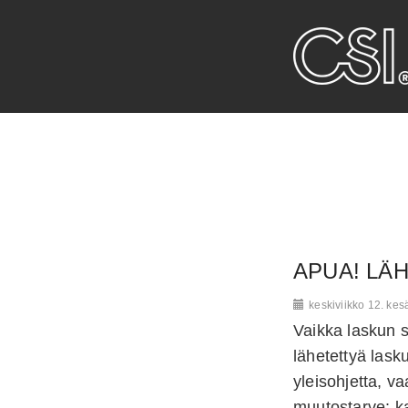
APUA! LÄH
keskiviikko 12. ke
Vaikka laskun si
lähetettyä lask
yleisohjetta, v
muutostarve: k