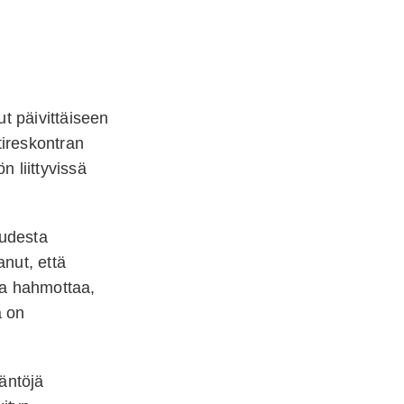
t päivittäiseen
tireskontran
n liittyvissä
audesta
anut, että
ea hahmottaa,
a on
täntöjä