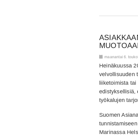
ASIAKKAA
MUOTOAA
maanantai 6. touk
Heinäkuussa 201
velvollisuuden 
liiketoimista ta
edistyksellisiä,
työkalujen tarj
Suomen Asianajaj
tunnistamiseen 
Marinassa Hels