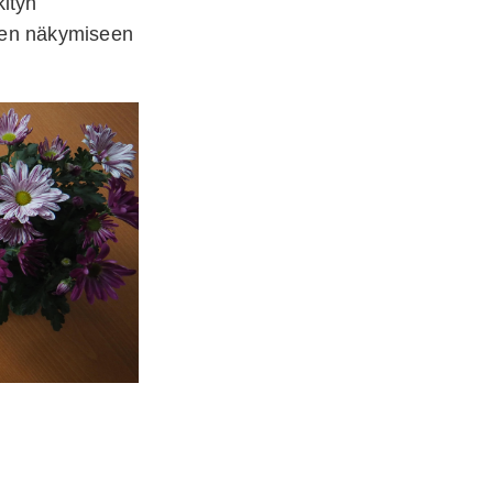
kityn
ten näkymiseen