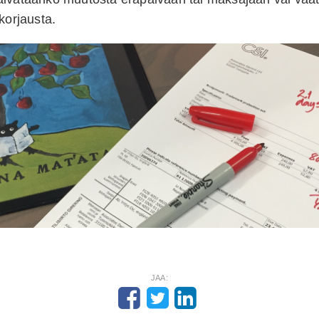
korjausta.
JAA: