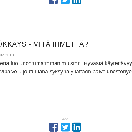
KKÄYS - MITÄ IHMETTÄ?
uuta 2018
rta luo unohtumattoman muiston. Hyvästä käytettävy
lvipalvelu joutui tänä syksynä yllättäen palvelunestoh
JAA: