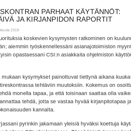
SKONTRAN PARHAAT KÄYTÄNNÖT:
ÄIVÄ JA KIRJANPIDON RAPORTIT
iskuuta 2019
uorituksia koskevien kysymysten ratkominen on kuulunu
ään; aiemmin työskennellessäni asianajotoimiston myyn
kyisin opastaessani CSI:n asiakkaita ohjelmiston käyttöö
in mukaan kysymykset painottuvat tiettynä aikana kuuk
ntireskontrassa tehtäviin muutoksiin. Kokemus on osoitt
ehdä monella tapaa, ja että toisinaan saattaa olla vaik
nnattaa tehdä, jotta se vastaa hyvää kirjanpitotapaa j
okonaisuuden kannalta.
arjassani pyrinkin jakamaan yleisiä hyväksi koettuja käy