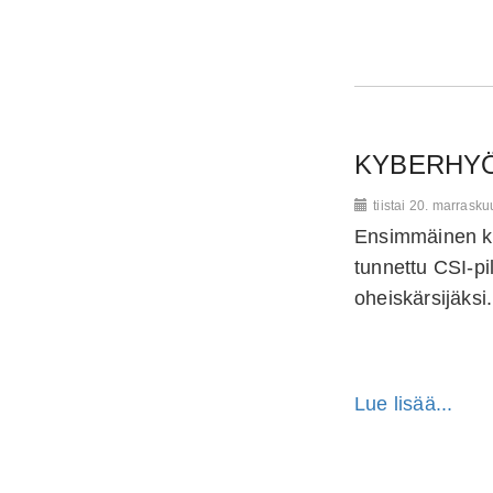
KYBERHYÖ
tiistai 20. marrask
Ensimmäinen ke
tunnettu CSI-pi
oheiskärsijäksi.
Lue lisää...