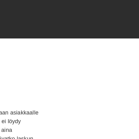
naan asiakkaalle
 ei löydy
 aina
ivatko laskun