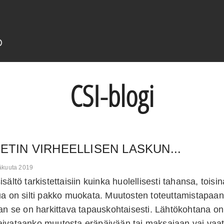
CSI-blogi
ETIN VIRHEELLISEN LASKUN...
säkuuta 2019
sältö tarkistettaisiin kuinka huolellisesti tahansa, toisi
ua on silti pakko muokata. Muutosten toteuttamistapaan
aan se on harkittava tapauskohtaisesti. Lähtökohtana on
aivataanko muutosta eräpäivään tai maksajaan vai vaat