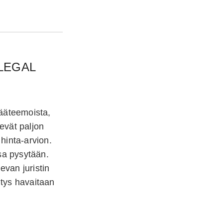
LEGAL
ääteemoista,
evät paljon
hinta-arvion.
sa pysytään.
evan juristin
itys havaitaan