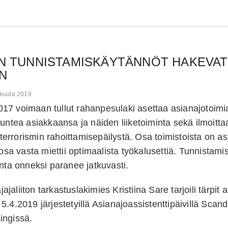
N TUNNISTAMISKÄYTÄNNÖT HAKEVAT
N
okuuta 2019
7 voimaan tullut rahanpesulaki asettaa asianajotoimial
tuntea asiakkaansa ja näiden liiketoiminta sekä ilmoittaa
i terrorismin rahoittamisepäilystä. Osa toimistoista on a
 osa vasta miettii optimaalista työkalusettiä. Tunnistami
onta onneksi paranee jatkuvasti.
aliiton tarkastuslakimies Kristiina Sare tarjoili tärpit
5.4.2019 järjestetyillä Asianajoassistenttipäivillä Scan
ingissä.