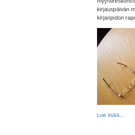
myyntireskontra
kirjauspäivän 
kirjanpidon rapo
Lue lisää...