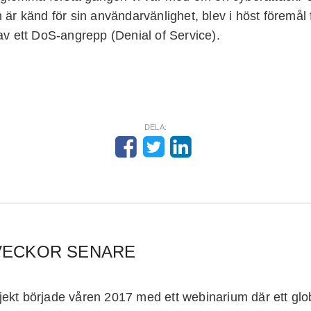
 är känd för sin användarvänlighet, blev i höst föremål 
av ett DoS-angrepp (Denial of Service).
DELA:
 VECKOR SENARE
ekt började våren 2017 med ett webinarium där ett glo