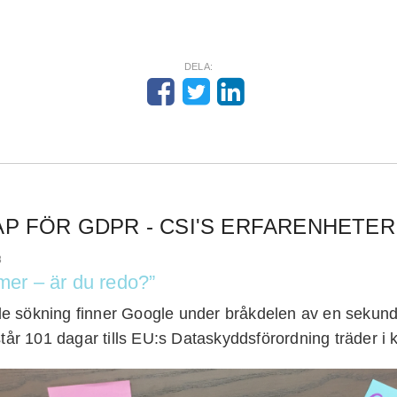
DELA:
P FÖR GDPR - CSI'S ERFARENHETER
8
r – är du redo?”
e sökning finner Google under bråkdelen av en sekund
står 101 dagar tills EU:s Dataskyddsförordning träder i k