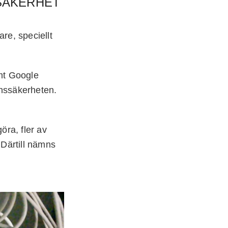
SÄKERHET
re, speciellt
mt Google
onssäkerheten.
öra, fler av
 Därtill nämns