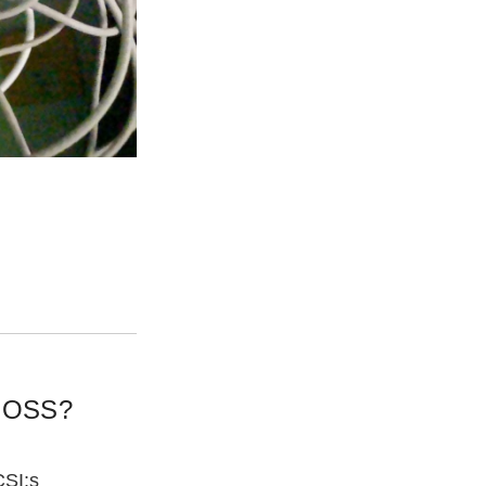
 OSS?
CSI:s