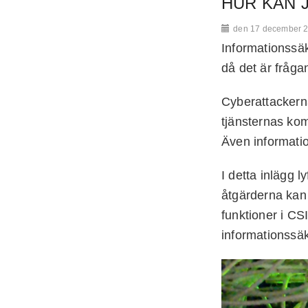
HUR KAN 
den 17 december 
Informationssäk
då det är fråga
Cyberattackern
tjänsternas kom
Även informatio
I detta inlägg 
åtgärderna kan 
funktioner i CSI
informationssä