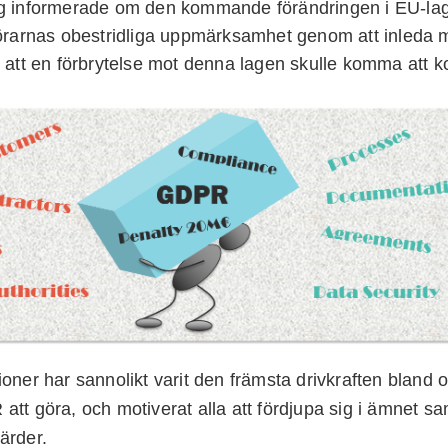
g informerade om den kommande förändringen i EU-lags
hörarnas obestridliga uppmärksamhet genom att inleda
 att en förbrytelse mot denna lagen skulle komma att 
oner har sannolikt varit den främsta drivkraften bland
tt göra, och motiverat alla att fördjupa sig i ämnet sa
ärder.