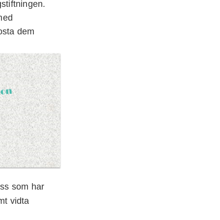
tiftningen.
 med
kosta dem
 oss som har
mt vidta