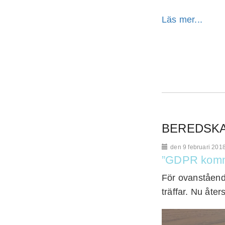
Läs mer...
BEREDSKA
den 9 februari 201
”GDPR komme
För ovanståend
träffar. Nu åter