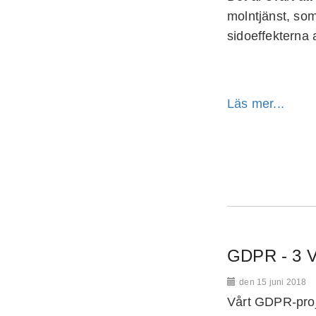
molntjänst, som
sidoeffekterna 
Läs mer...
GDPR - 3
den 15 juni 2018
Vårt GDPR-proj