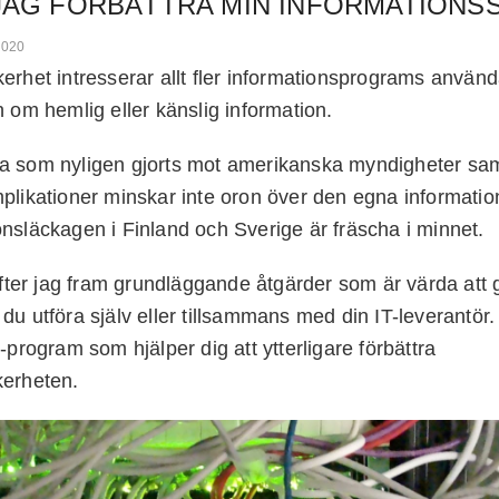
JAG FÖRBÄTTRA MIN INFORMATIONS
2020
erhet intresserar allt fler informationsprograms använda
n om hemlig eller känslig information.
a som nyligen gjorts mot amerikanska myndigheter sa
plikationer minskar inte oron över den egna informati
nsläckagen i Finland och Sverige är fräscha i minnet.
lyfter jag fram grundläggande åtgärder som är värda att g
du utföra själv eller tillsammans med din IT-leverantör.
-program som hjälper dig att ytterligare förbättra
kerheten.