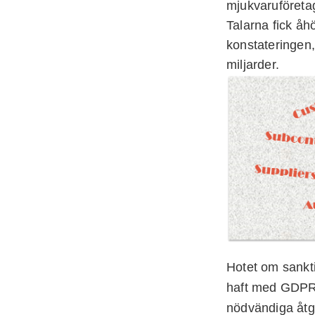
mjukvaruföreta
Talarna fick å
konstateringen,
miljarder.
Hotet om sankti
haft med GDPR a
nödvändiga åtg