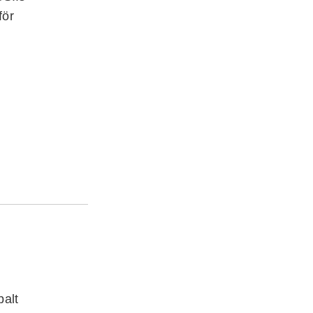
för
balt