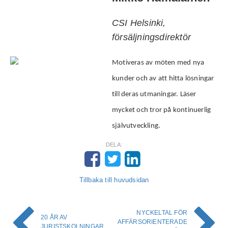
CSI Helsinki,
försäljningsdirektör
Motiveras av möten med nya
kunder och av att hitta lösningar
till deras utmaningar. Läser
mycket och tror på kontinuerlig
självutveckling.
DELA:
Tillbaka till huvudsidan
NYCKELTAL FÖR
20 ÅR AV
AFFÄRSORIENTERADE
JURISTSKOLNINGAR